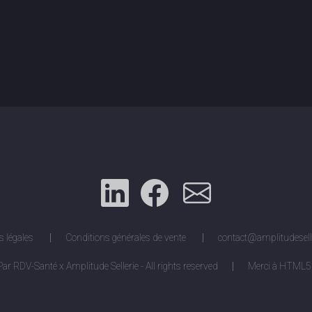
 légales
Conditions générales de vente
contact@amplitudesell
Par RDV-Santé
x Amplitude Sellerie - All rights reserved
Merci à
HTML5