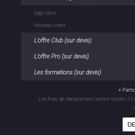
Déjà client
Nouveau client
L’offre Club (sur devis)
L’offre Pro (sur devis)
Les formations (sur devis)
+ Parti
Les frais de déplacement seront réduits s'il y
DE