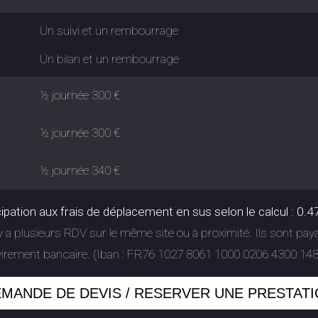
Un suivi et un rembourrage
Un bilan et un rembourrage
½ journée 300 €
½ journée 300 €
½ journée 340 €
cipation aux frais de déplacement en sus selon le calcul : 0.
 a plusieurs RDV sur le même site ou à proximité. Ils sont payab
virement bancaire. (Iban : FR76 1027 8061 1000 0206 4300 148
MANDE DE DEVIS / RESERVER UNE PRESTAT