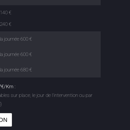
140 €
240 €
la journée 600 €
la journée 600 €
la journée 680 €
47€/Km :
les sur place, le jour de l’intervention ou par
)
ION