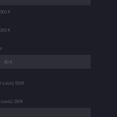
360 €
260 €
le
80 €
ivis) 560€
ivis) 280€